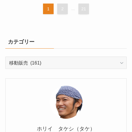
1
2
...
21
カテゴリー
カ
テ
ゴ
リ
ー
ホリイ タケシ（タケ）